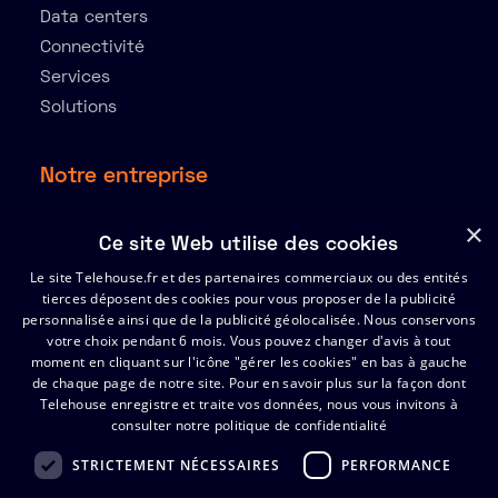
Data centers
Connectivité
Services
Solutions
Notre entreprise
À propos
×
Ce site Web utilise des cookies
Ressources
Le site Telehouse.fr et des partenaires commerciaux ou des entités
Partenaires
tierces déposent des cookies pour vous proposer de la publicité
Index de l’égalité Hommes-Femmes 2025
personnalisée ainsi que de la publicité géolocalisée. Nous conservons
votre choix pendant 6 mois. Vous pouvez changer d'avis à tout
moment en cliquant sur l'icône "gérer les cookies" en bas à gauche
de chaque page de notre site.
Support
Pour en savoir plus sur la façon dont
Telehouse enregistre et traite vos données, nous vous invitons à
consulter notre politique de confidentialité
Certificats
FAQ
STRICTEMENT NÉCESSAIRES
PERFORMANCE
Contactez Telehouse