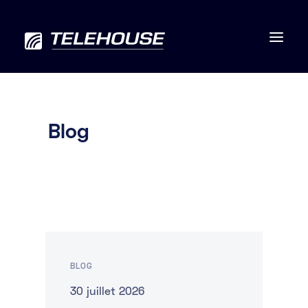
Blog
Data centers
Connectivité
Services
RSE
BLOG
Contactez-nous
30 juillet 2026
À propos