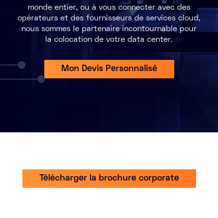
monde entier, ou à vous connecter avec des
Marketplace
opérateurs et des fournisseurs de services cloud,
nous sommes le partenaire incontournable pour
Ressources
la colocation de votre data center.
Partenaires
Mon Devis Personnalisé
Événements
Portail clients
DE
EN
FR
Télécharger la brochure corporate