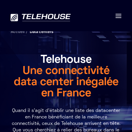
Accueil
Data centers
Telehouse
Data centers
Une connectivité
Connectivité
data center inégalée
Services
en France
RSE
Quand il s'agit d'établir une liste des datacenter
Contactez-nous
en France bénéficiant de la meilleure
connectivité, ceux de Telehouse arrivent en tête.
À propos
Que vous cherchiez à relier des bureaux dans le