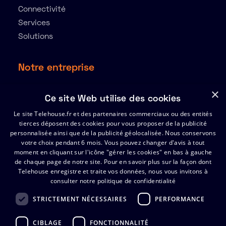
Connectivité
Services
Solutions
Notre entreprise
À propos
×
Ce site Web utilise des cookies
Ressources
Le site Telehouse.fr et des partenaires commerciaux ou des entités
Partenaires
tierces déposent des cookies pour vous proposer de la publicité
Index de l’égalité Hommes-Femmes 2025
personnalisée ainsi que de la publicité géolocalisée. Nous conservons
votre choix pendant 6 mois. Vous pouvez changer d'avis à tout
moment en cliquant sur l'icône "gérer les cookies" en bas à gauche
de chaque page de notre site.
Support
Pour en savoir plus sur la façon dont
Telehouse enregistre et traite vos données, nous vous invitons à
consulter notre politique de confidentialité
Certificats
FAQ
STRICTEMENT NÉCESSAIRES
PERFORMANCE
Contactez Telehouse
CIBLAGE
FONCTIONNALITÉ