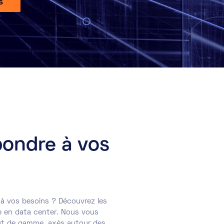
s
pondre à vos
 à vos besoins ? Découvrez les
ge en data center. Nous vous
aut de gamme, axés autour des