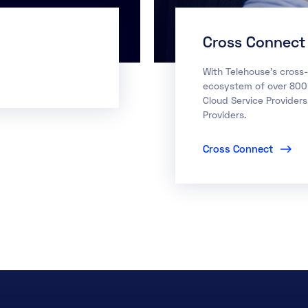
Cross Connect
With Telehouse’s cross-
ecosystem of over 800 
Cloud Service Providers
Providers.
Cross Connect