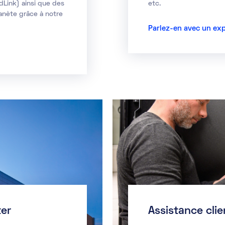
dLink) ainsi que des
etc.
lanète grâce à notre
Parlez-en avec un ex
ter
Assistance clie