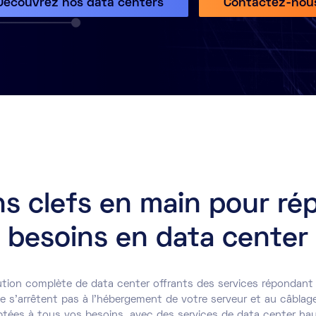
Découvrez nos data centers
Contactez-nou
ns clefs en main pour ré
besoins en data center
tion complète de data center offrants des services répondant
e s’arrêtent pas à l’hébergement de votre serveur et au câbla
tées à tous vos besoins, avec des services de data center h