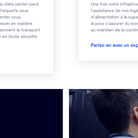
au data center
peut
Une fois votre infrastr
d’experts vous
l’assistance de nos ingé
enter vous
d’alimentation à la sup
esoin en matière
là pour s’assurer du bo
tamment le transport
au maintien de la contin
e en toute sécurité
Parlez-en avec un ex