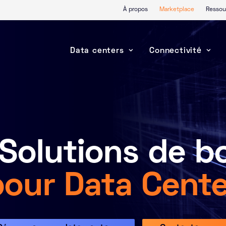
À propos
Marketplace
Ressou
Data centers
Connectivité
 Solutions de b
pour Data Cente