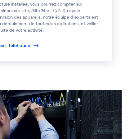
ucture installée, vous pourrez compter sur
nieurs sur site, 24h/24 et 7j/7. Du cycle
ervision des appareils, notre équipe d'experts est
n déroulement de toutes les opérations, et veiller
uité de votre activité.
pert Telehouse