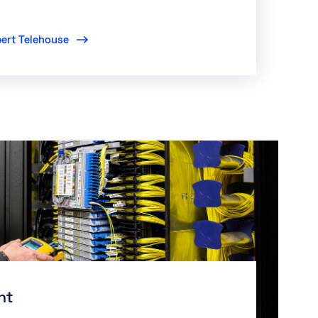
pert Telehouse
nt