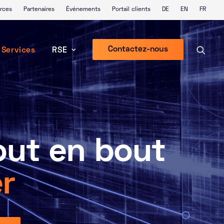
rces
Partenaires
Événements
Portail clients
DE
EN
FR
Contactez-nous
Services
RSE
out en bout
r