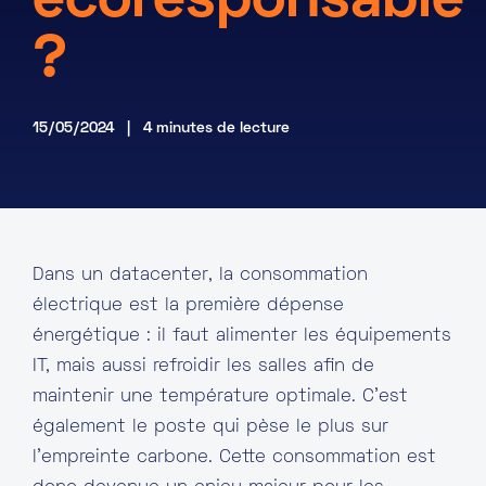
écoresponsable
Marketplace
?
Ressources
15/05/2024 | 4 minutes de lecture
Partenaires
Événements
Portail clients
Dans un datacenter, la consommation
DE
électrique est la première dépense
énergétique : il faut alimenter les équipements
EN
IT, mais aussi refroidir les salles afin de
FR
maintenir une température optimale. C’est
également le poste qui pèse le plus sur
l’empreinte carbone. Cette consommation est