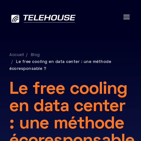
Accueil
Blog
Le free cooling en data center : une méthode
Data centers
écoresponsable ?
Connectivité
Le free cooling
Services
en data center
RSE
: une méthode
Contactez-nous
À propos