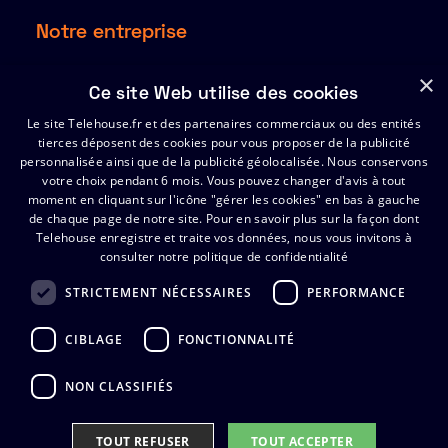
Notre entreprise
À propos
×
Ce site Web utilise des cookies
Ressources
Le site Telehouse.fr et des partenaires commerciaux ou des entités
Partenaires
tierces déposent des cookies pour vous proposer de la publicité
Index de l’égalité Hommes-Femmes 2025
personnalisée ainsi que de la publicité géolocalisée. Nous conservons
votre choix pendant 6 mois. Vous pouvez changer d'avis à tout
moment en cliquant sur l'icône "gérer les cookies" en bas à gauche
de chaque page de notre site.
Support
Pour en savoir plus sur la façon dont
Telehouse enregistre et traite vos données, nous vous invitons à
consulter notre politique de confidentialité
Certificats
FAQ
STRICTEMENT NÉCESSAIRES
PERFORMANCE
Contactez Telehouse
CIBLAGE
FONCTIONNALITÉ
NON CLASSIFIÉS
TOUT REFUSER​
TOUT ACCEPTER​
Politique de Confidentialite