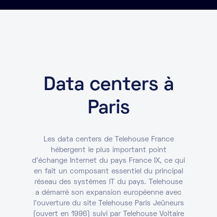
Marketplace
Ressources
Partenaires
Data centers à
Événements
Paris
Portail clients
DE
Les data centers de Telehouse France
hébergent le plus important point
EN
d'échange Internet du pays France IX, ce qui
en fait un composant essentiel du principal
FR
réseau des systèmes IT du pays. Telehouse
a démarré son expansion européenne avec
l'ouverture du site Telehouse Paris Jeûneurs
(ouvert en 1996) suivi par Telehouse Voltaire