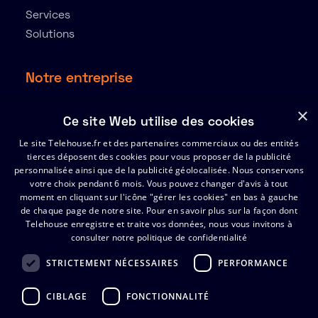
Services
Solutions
Notre entreprise
À propos
×
Ce site Web utilise des cookies
Ressources
Le site Telehouse.fr et des partenaires commerciaux ou des entités
Partenaires
tierces déposent des cookies pour vous proposer de la publicité
Index de l’égalité Hommes-Femmes 2025
personnalisée ainsi que de la publicité géolocalisée. Nous conservons
votre choix pendant 6 mois. Vous pouvez changer d'avis à tout
moment en cliquant sur l'icône "gérer les cookies" en bas à gauche
de chaque page de notre site.
Support
Pour en savoir plus sur la façon dont
Telehouse enregistre et traite vos données, nous vous invitons à
consulter notre politique de confidentialité
Certificats
FAQ
STRICTEMENT NÉCESSAIRES
PERFORMANCE
Contactez Telehouse
CIBLAGE
FONCTIONNALITÉ