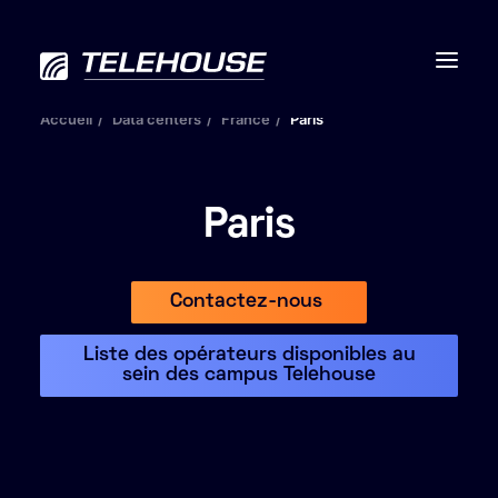
Accueil
Data centers
France
Paris
Paris
Data centers
Connectivité
Contactez-nous
Services
Liste des opérateurs disponibles au
sein des campus Telehouse
RSE
Contactez-nous
À propos