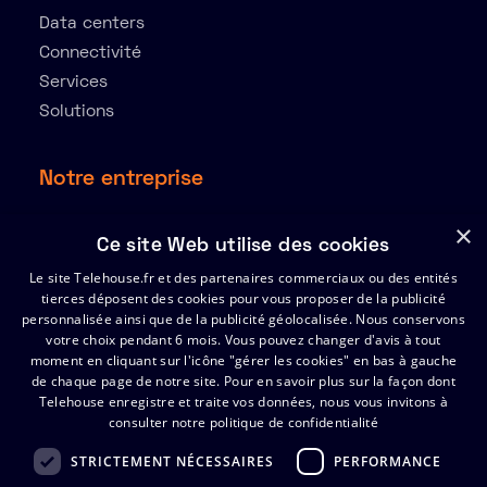
Data centers
Connectivité
Services
Solutions
Notre entreprise
À propos
×
Ce site Web utilise des cookies
Ressources
Le site Telehouse.fr et des partenaires commerciaux ou des entités
Partenaires
tierces déposent des cookies pour vous proposer de la publicité
Index de l’égalité Hommes-Femmes 2025
personnalisée ainsi que de la publicité géolocalisée. Nous conservons
votre choix pendant 6 mois. Vous pouvez changer d'avis à tout
moment en cliquant sur l'icône "gérer les cookies" en bas à gauche
de chaque page de notre site.
Support
Pour en savoir plus sur la façon dont
Telehouse enregistre et traite vos données, nous vous invitons à
consulter notre politique de confidentialité
Certificats
FAQ
STRICTEMENT NÉCESSAIRES
PERFORMANCE