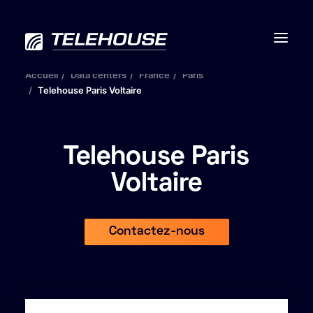
Accueil
Data centers
France
Paris
Telehouse Paris Voltaire
Data centers
Telehouse Paris
Connectivité
Voltaire
Services
Contactez-nous
RSE
Contactez-nous
À propos