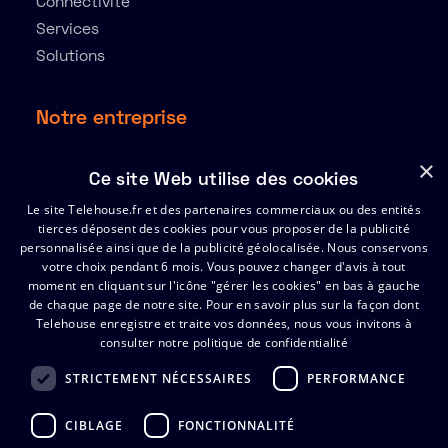
Connectivité
Services
Solutions
Notre entreprise
À propos
×
Ce site Web utilise des cookies
Ressources
Le site Telehouse.fr et des partenaires commerciaux ou des entités
Partenaires
tierces déposent des cookies pour vous proposer de la publicité
Index de l’égalité Hommes-Femmes 2025
personnalisée ainsi que de la publicité géolocalisée. Nous conservons
votre choix pendant 6 mois. Vous pouvez changer d'avis à tout
moment en cliquant sur l'icône "gérer les cookies" en bas à gauche
de chaque page de notre site.
Support
Pour en savoir plus sur la façon dont
Telehouse enregistre et traite vos données, nous vous invitons à
consulter notre politique de confidentialité
Certificats
FAQ
STRICTEMENT NÉCESSAIRES
PERFORMANCE
Contactez Telehouse
CIBLAGE
FONCTIONNALITÉ