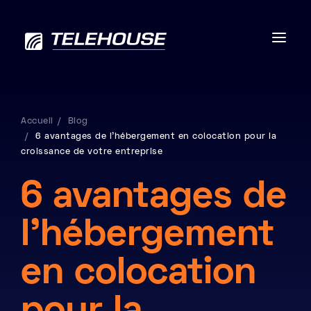
Accueil
Blog
6 avantages de l’hébergement en colocation pour la
Data centers
croissance de votre entreprise
Connectivité
6 avantages de
Services
l’hébergement
RSE
en colocation
Contactez-nous
À propos