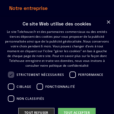
Notre entreprise
À propos
×
Ce site Web utilise des cookies
Ressources
Le site Telehouse.fr et des partenaires commerciaux ou des entités
Partenaires
tierces déposent des cookies pour vous proposer de la publicité
Index de l’égalité Hommes-Femmes 2025
personnalisée ainsi que de la publicité géolocalisée. Nous conservons
votre choix pendant 6 mois. Vous pouvez changer d'avis à tout
moment en cliquant sur l'icône "gérer les cookies" en bas à gauche
de chaque page de notre site.
Support
Pour en savoir plus sur la façon dont
Telehouse enregistre et traite vos données, nous vous invitons à
consulter notre politique de confidentialité
Certificats
FAQ
STRICTEMENT NÉCESSAIRES
PERFORMANCE
Contactez Telehouse
CIBLAGE
FONCTIONNALITÉ
NON CLASSIFIÉS
TOUT REFUSER​
TOUT ACCEPTER​
Politique de Confidentialite