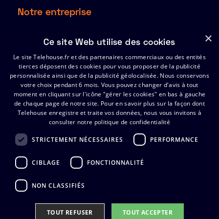
Notre entreprise
À propos
×
Ce site Web utilise des cookies
Ressources
Le site Telehouse.fr et des partenaires commerciaux ou des entités
Partenaires
tierces déposent des cookies pour vous proposer de la publicité
Index de l’égalité Hommes-Femmes 2025
personnalisée ainsi que de la publicité géolocalisée. Nous conservons
votre choix pendant 6 mois. Vous pouvez changer d'avis à tout
moment en cliquant sur l'icône "gérer les cookies" en bas à gauche
de chaque page de notre site.
Support
Pour en savoir plus sur la façon dont
Telehouse enregistre et traite vos données, nous vous invitons à
consulter notre politique de confidentialité
Certificats
FAQ
STRICTEMENT NÉCESSAIRES
PERFORMANCE
Contactez Telehouse
CIBLAGE
FONCTIONNALITÉ
NON CLASSIFIÉS
TOUT REFUSER​
TOUT ACCEPTER​
Politique de Confidentialite