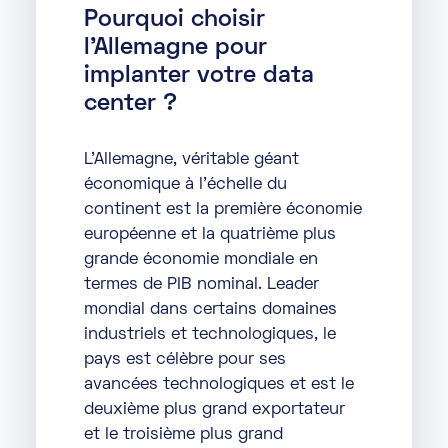
Pourquoi choisir
Marketplace
l'Allemagne pour
implanter votre data
Ressources
center ?
Partenaires
L’Allemagne, véritable géant
Événements
économique à l’échelle du
continent est la première économie
Portail clients
européenne et la quatrième plus
grande économie mondiale en
DE
termes de PIB nominal. Leader
mondial dans certains domaines
EN
industriels et technologiques, le
pays est célèbre pour ses
FR
avancées technologiques et est le
deuxième plus grand exportateur
et le troisième plus grand