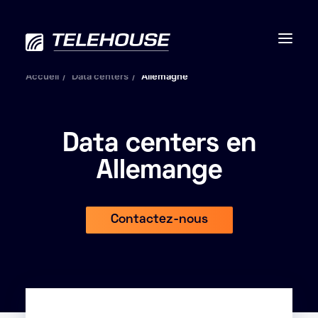
Accueil
Data centers
Allemagne
Data centers en
Data centers
Allemange
Connectivité
Services
Contactez-nous
RSE
Contactez-nous
À propos