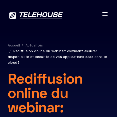
Accueil
Actualités
Rediffusion online du webinar: comment assurer
Data centers
disponibilité et sécurité de vos applications saas dans le
cloud?
Connectivité
Rediffusion
Services
RSE
online du
Contactez-nous
webinar:
À propos