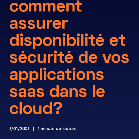
comment
Marketplace
assurer
Ressources
disponibilité et
Partenaires
sécurité de vos
Événements
Portail clients
applications
DE
saas dans le
EN
cloud?
FR
1/01/2001 | 1 minute de lecture