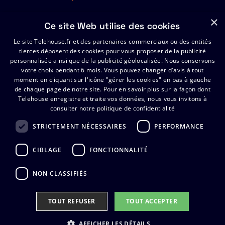
À propos
×
Ce site Web utilise des cookies
Ressources
Le site Telehouse.fr et des partenaires commerciaux ou des entités
Partenaires
tierces déposent des cookies pour vous proposer de la publicité
Index de l’égalité Hommes-Femmes 2025
personnalisée ainsi que de la publicité géolocalisée. Nous conservons
votre choix pendant 6 mois. Vous pouvez changer d'avis à tout
moment en cliquant sur l'icône "gérer les cookies" en bas à gauche
de chaque page de notre site.
Support
Pour en savoir plus sur la façon dont
Telehouse enregistre et traite vos données, nous vous invitons à
consulter notre politique de confidentialité
Certificats
FAQ
STRICTEMENT NÉCESSAIRES
PERFORMANCE
Contactez Telehouse
CIBLAGE
FONCTIONNALITÉ
NON CLASSIFIÉS
TOUT REFUSER​
TOUT ACCEPTER​
Politique de Confidentialite
Politique relative aux cookies
Index de l’égalité femmes-hommes
AFFICHER LES DÉTAILS