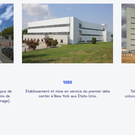
1989
mpus de
Établissement et mise en service du premier data
Te
mis de
center à New York aux États-Unis.
coloc
mage).