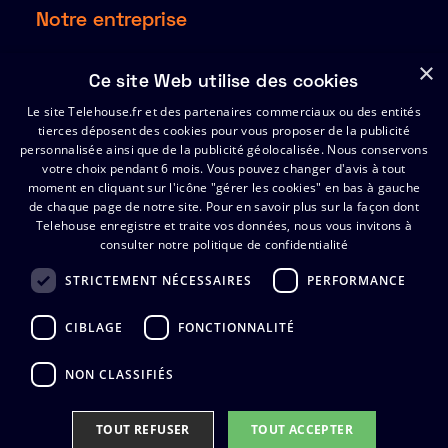
Notre entreprise
À propos
×
Ce site Web utilise des cookies
Ressources
Le site Telehouse.fr et des partenaires commerciaux ou des entités
Partenaires
tierces déposent des cookies pour vous proposer de la publicité
Index de l’égalité Hommes-Femmes 2025
personnalisée ainsi que de la publicité géolocalisée. Nous conservons
votre choix pendant 6 mois. Vous pouvez changer d'avis à tout
moment en cliquant sur l'icône "gérer les cookies" en bas à gauche
de chaque page de notre site.
Support
Pour en savoir plus sur la façon dont
Telehouse enregistre et traite vos données, nous vous invitons à
consulter notre politique de confidentialité
Certificats
FAQ
STRICTEMENT NÉCESSAIRES
PERFORMANCE
Contactez Telehouse
CIBLAGE
FONCTIONNALITÉ
NON CLASSIFIÉS
TOUT REFUSER​
TOUT ACCEPTER​
Politique de Confidentialite