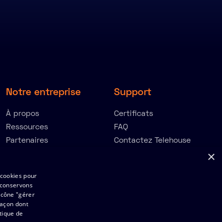
Notre entreprise
Support
À propos
Certificats
Ressources
FAQ
Partenaires
Contactez Telehouse
×
Index de l’égalité
Hommes-Femmes 2025
 cookies pour
s conservons
icône "gérer
façon dont
tique de