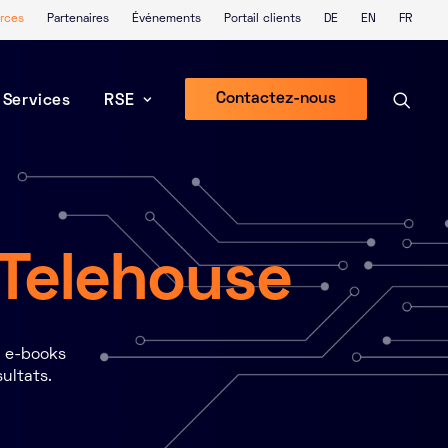
rces
Partenaires
Événements
Portail clients
DE
EN
FR
Contactez-nous
Services
RSE
 Telehouse
, e-books
sultats.